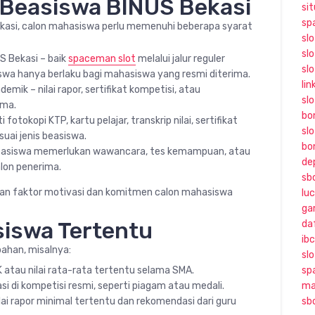
Beasiswa BINUS Bekasi
sit
sp
kasi, calon mahasiswa perlu memenuhi beberapa syarat
sl
slo
S Bekasi – baik
spaceman slot
melalui jalur reguler
sl
swa hanya berlaku bagi mahasiswa yang resmi diterima.
lin
mik – nilai rapor, sertifikat kompetisi, atau
sl
ama.
bo
tokopi KTP, kartu pelajar, transkrip nilai, sertifikat
slo
uai jenis beasiswa.
bo
 beasiswa memerlukan wawancara, tes kemampuan, atau
de
lon penerima.
sb
kan faktor motivasi dan komitmen calon mahasiswa
lu
ga
iswa Tertentu
da
ib
ahan, misalnya:
sl
 atau nilai rata-rata tertentu selama SMA.
sp
si di kompetisi resmi, seperti piagam atau medali.
ma
lai rapor minimal tertentu dan rekomendasi dari guru
sb