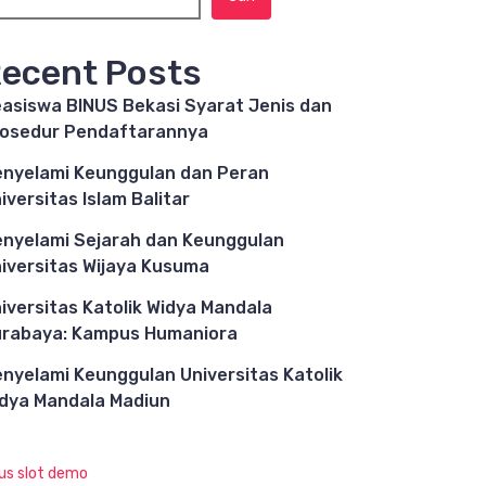
ecent Posts
asiswa BINUS Bekasi Syarat Jenis dan
osedur Pendaftarannya
nyelami Keunggulan dan Peran
iversitas Islam Balitar
nyelami Sejarah dan Keunggulan
iversitas Wijaya Kusuma
iversitas Katolik Widya Mandala
rabaya: Kampus Humaniora
nyelami Keunggulan Universitas Katolik
dya Mandala Madiun
tus slot demo