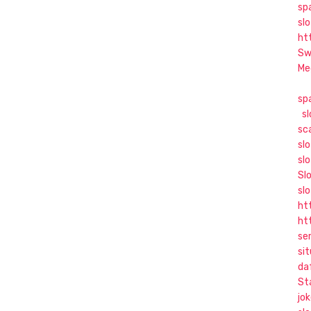
sp
sl
ht
Sw
Me
sp
s
sc
sl
sl
Sl
sl
ht
ht
se
sit
da
St
jo