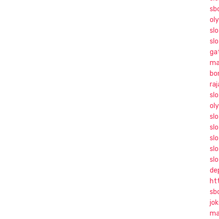
sb
ol
sl
sl
ga
ma
bo
ra
sl
ol
slo
slo
sl
sl
slo
de
ht
sb
jo
ma