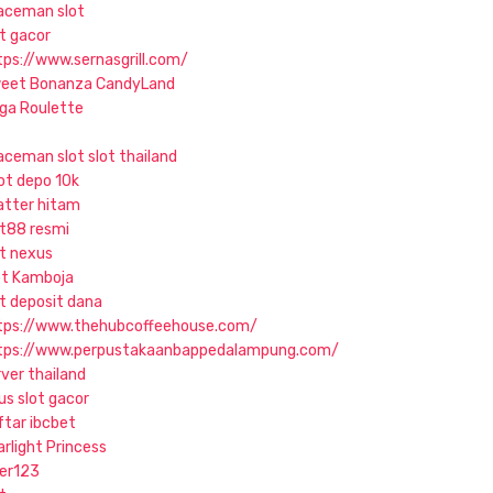
aceman slot
ot gacor
tps://www.sernasgrill.com/
eet Bonanza CandyLand
ga Roulette
aceman slot
slot thailand
lot depo 10k
atter hitam
ot88 resmi
ot nexus
ot Kamboja
ot deposit dana
tps://www.thehubcoffeehouse.com/
tps://www.perpustakaanbappedalampung.com/
rver thailand
us slot gacor
ftar ibcbet
arlight Princess
ker123