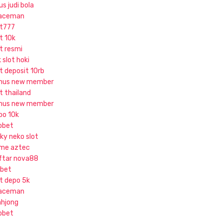
us judi bola
aceman
ot777
t 10k
ot resmi
k slot hoki
ot deposit 10rb
nus new member
t thailand
nus new member
po 10k
obet
cky neko slot
me aztec
ftar nova88
cbet
ot depo 5k
aceman
hjong
obet