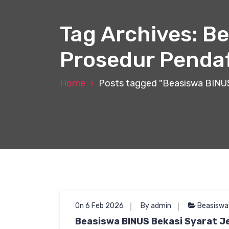
n
t
Tag Archives: B
Prosedur Penda
Home
Posts tagged "Beasiswa BINUS
On 6 Feb 2026
By admin
Beasiswa
Beasiswa BINUS Bekasi Syarat J