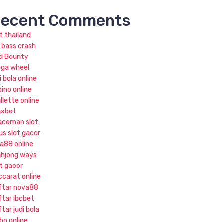
ecent Comments
t thailand
g bass crash
ld Bounty
ga wheel
i bola online
sino online
llette online
xbet
aceman slot
us slot gacor
la88 online
hjong ways
ot gacor
ccarat online
ftar nova88
ftar ibcbet
tar judi bola
bo online