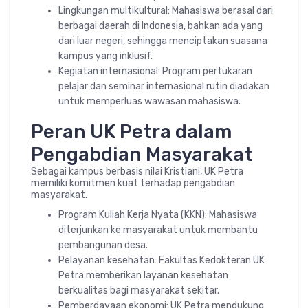
Lingkungan multikultural: Mahasiswa berasal dari
berbagai daerah di Indonesia, bahkan ada yang
dari luar negeri, sehingga menciptakan suasana
kampus yang inklusif.
Kegiatan internasional: Program pertukaran
pelajar dan seminar internasional rutin diadakan
untuk memperluas wawasan mahasiswa.
Peran UK Petra dalam
Pengabdian Masyarakat
Sebagai kampus berbasis nilai Kristiani, UK Petra
memiliki komitmen kuat terhadap pengabdian
masyarakat.
Program Kuliah Kerja Nyata (KKN): Mahasiswa
diterjunkan ke masyarakat untuk membantu
pembangunan desa.
Pelayanan kesehatan: Fakultas Kedokteran UK
Petra memberikan layanan kesehatan
berkualitas bagi masyarakat sekitar.
Pemberdayaan ekonomi: UK Petra mendukung