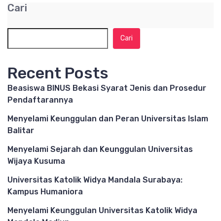
Cari
Cari
Recent Posts
Beasiswa BINUS Bekasi Syarat Jenis dan Prosedur
Pendaftarannya
Menyelami Keunggulan dan Peran Universitas Islam
Balitar
Menyelami Sejarah dan Keunggulan Universitas
Wijaya Kusuma
Universitas Katolik Widya Mandala Surabaya:
Kampus Humaniora
Menyelami Keunggulan Universitas Katolik Widya