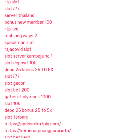
rtp slot
slot777
server thailand
bonus new member 100
rtp live
mahjong ways 2
spaceman slot
rajacovid slot
slot server kamboja no 1
slot deposit 10k
depo 25 bonus 25 TO 5X
slot777
slot gacor
slot bet 200
gates of olympus 1000
slot 10k
depo 25 bonus 25 to 5x
slot terbaru
https://ppdbsmkn7plg.com/
https://kemenagmanggarai.info/
slot bet kecil