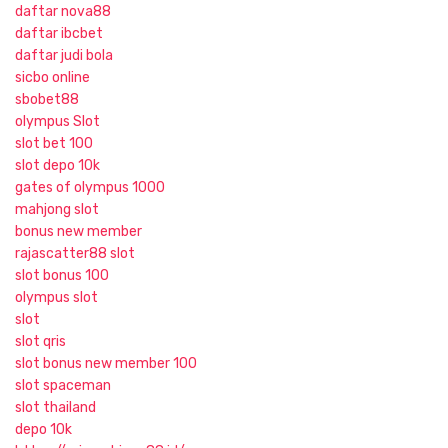
daftar nova88
daftar ibcbet
daftar judi bola
sicbo online
sbobet88
olympus Slot
slot bet 100
slot depo 10k
gates of olympus 1000
mahjong slot
bonus new member
rajascatter88 slot
slot bonus 100
olympus slot
slot
slot qris
slot bonus new member 100
slot spaceman
slot thailand
depo 10k