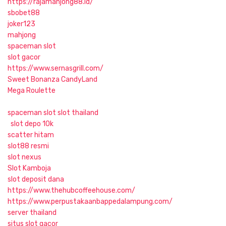
https://rajamahjong88.id/
sbobet88
joker123
mahjong
spaceman slot
slot gacor
https://www.sernasgrill.com/
Sweet Bonanza CandyLand
Mega Roulette
spaceman slot
slot thailand
slot depo 10k
scatter hitam
slot88 resmi
slot nexus
Slot Kamboja
slot deposit dana
https://www.thehubcoffeehouse.com/
https://www.perpustakaanbappedalampung.com/
server thailand
situs slot gacor