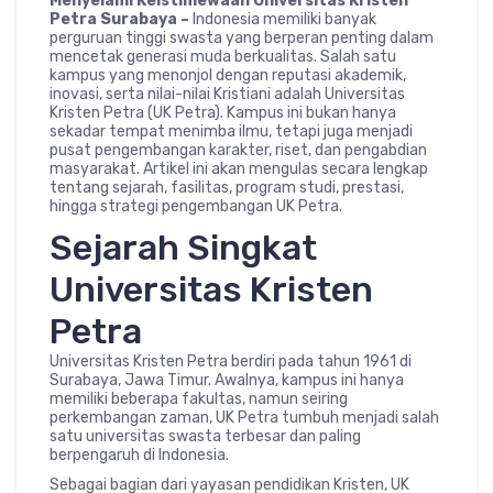
Menyelami Keistimewaan Universitas Kristen
Petra Surabaya –
Indonesia memiliki banyak
perguruan tinggi swasta yang berperan penting dalam
mencetak generasi muda berkualitas. Salah satu
kampus yang menonjol dengan reputasi akademik,
inovasi, serta nilai-nilai Kristiani adalah Universitas
Kristen Petra (UK Petra). Kampus ini bukan hanya
sekadar tempat menimba ilmu, tetapi juga menjadi
pusat pengembangan karakter, riset, dan pengabdian
masyarakat. Artikel ini akan mengulas secara lengkap
tentang sejarah, fasilitas, program studi, prestasi,
hingga strategi pengembangan UK Petra.
Sejarah Singkat
Universitas Kristen
Petra
Universitas Kristen Petra berdiri pada tahun 1961 di
Surabaya, Jawa Timur. Awalnya, kampus ini hanya
memiliki beberapa fakultas, namun seiring
perkembangan zaman, UK Petra tumbuh menjadi salah
satu universitas swasta terbesar dan paling
berpengaruh di Indonesia.
Sebagai bagian dari yayasan pendidikan Kristen, UK