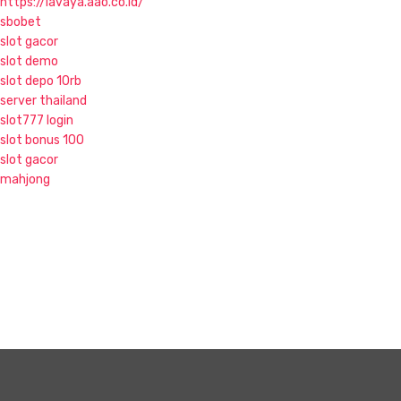
https://lavaya.aao.co.id/
sbobet
slot gacor
slot demo
slot depo 10rb
server thailand
slot777 login
slot bonus 100
slot gacor
mahjong
S
k
i
p
t
o
c
o
n
t
e