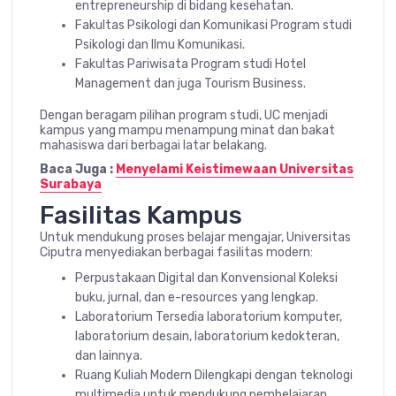
entrepreneurship di bidang kesehatan.
Fakultas Psikologi dan Komunikasi Program studi
Psikologi dan Ilmu Komunikasi.
Fakultas Pariwisata Program studi Hotel
Management dan juga Tourism Business.
Dengan beragam pilihan program studi, UC menjadi
kampus yang mampu menampung minat dan bakat
mahasiswa dari berbagai latar belakang.
Baca Juga :
Menyelami Keistimewaan Universitas
Surabaya
Fasilitas Kampus
Untuk mendukung proses belajar mengajar, Universitas
Ciputra menyediakan berbagai fasilitas modern:
Perpustakaan Digital dan Konvensional Koleksi
buku, jurnal, dan e-resources yang lengkap.
Laboratorium Tersedia laboratorium komputer,
laboratorium desain, laboratorium kedokteran,
dan lainnya.
Ruang Kuliah Modern Dilengkapi dengan teknologi
multimedia untuk mendukung pembelajaran