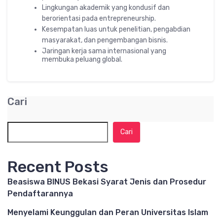
Lingkungan akademik yang kondusif dan
berorientasi pada entrepreneurship.
Kesempatan luas untuk penelitian, pengabdian
masyarakat, dan pengembangan bisnis.
Jaringan kerja sama internasional yang
membuka peluang global.
Cari
Cari
Recent Posts
Beasiswa BINUS Bekasi Syarat Jenis dan Prosedur
Pendaftarannya
Menyelami Keunggulan dan Peran Universitas Islam