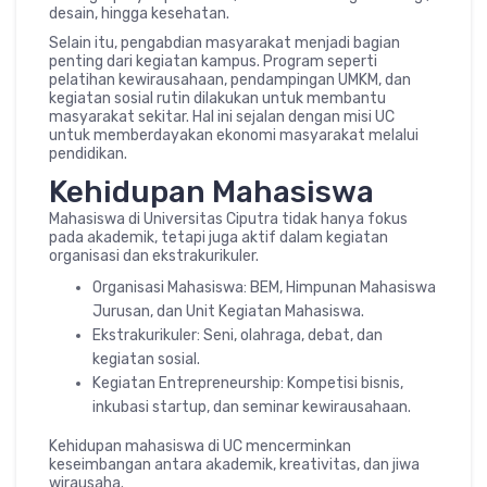
desain, hingga kesehatan.
Selain itu, pengabdian masyarakat menjadi bagian
penting dari kegiatan kampus. Program seperti
pelatihan kewirausahaan, pendampingan UMKM, dan
kegiatan sosial rutin dilakukan untuk membantu
masyarakat sekitar. Hal ini sejalan dengan misi UC
untuk memberdayakan ekonomi masyarakat melalui
pendidikan.
Kehidupan Mahasiswa
Mahasiswa di Universitas Ciputra tidak hanya fokus
pada akademik, tetapi juga aktif dalam kegiatan
organisasi dan ekstrakurikuler.
Organisasi Mahasiswa: BEM, Himpunan Mahasiswa
Jurusan, dan Unit Kegiatan Mahasiswa.
Ekstrakurikuler: Seni, olahraga, debat, dan
kegiatan sosial.
Kegiatan Entrepreneurship: Kompetisi bisnis,
inkubasi startup, dan seminar kewirausahaan.
Kehidupan mahasiswa di UC mencerminkan
keseimbangan antara akademik, kreativitas, dan jiwa
wirausaha.