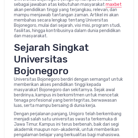
sebagai jawaban atas kebutuhan masyarakat
maxbet
akan pendidikan tinggi yang terjangkau, relevan, dan
mampu menjawab tantangan zaman. Artikel ini akan
membahas secara lengkap tentang Universitas
Bojonegoro, mulai dari sejarah, visi misi, program studi,
fasilitas, hingga kontribusinya dalam dunia pendidikan
dan masyarakat.
Sejarah Singkat
Universitas
Bojonegoro
Universitas Bojonegoro berdiri dengan semangat untuk
memberikan akses pendidikan tinggi kepada
masyarakat Bojonegoro dan sekitarnya. Sejak awal
berdirinya, kampus ini berkomitmen untuk mencetak
tenaga profesional yang berintegritas, berwawasan
luas, serta mampu bersaing di dunia kerja.
Dengan perjalanan panjang, Unigoro telah berkembang
menjadi salah satu universitas swasta terkemuka di
Jawa Timur. Kampus ini terus berbenah, baik dari segi
akademik maupun non-akademik, untuk memberikan
pengalaman belajar yang berkualitas bagi mahasiswa.