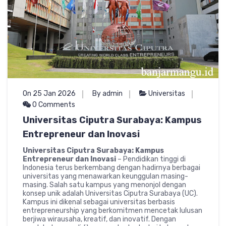
On 25 Jan 2026
By admin
Universitas
0 Comments
Universitas Ciputra Surabaya: Kampus
Entrepreneur dan Inovasi
Universitas Ciputra Surabaya: Kampus
Entrepreneur dan Inovasi
– Pendidikan tinggi di
Indonesia terus berkembang dengan hadirnya berbagai
universitas yang menawarkan keunggulan masing-
masing. Salah satu kampus yang menonjol dengan
konsep unik adalah Universitas Ciputra Surabaya (UC).
Kampus ini dikenal sebagai universitas berbasis
entrepreneurship yang berkomitmen mencetak lulusan
berjiwa wirausaha, kreatif, dan inovatif. Dengan