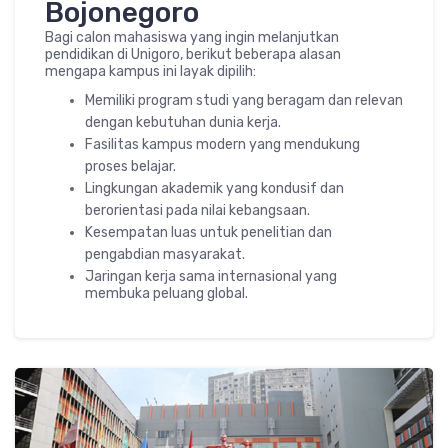
Bojonegoro
Bagi calon mahasiswa yang ingin melanjutkan
pendidikan di Unigoro, berikut beberapa alasan
mengapa kampus ini layak dipilih:
Memiliki program studi yang beragam dan relevan
dengan kebutuhan dunia kerja.
Fasilitas kampus modern yang mendukung
proses belajar.
Lingkungan akademik yang kondusif dan
berorientasi pada nilai kebangsaan.
Kesempatan luas untuk penelitian dan
pengabdian masyarakat.
Jaringan kerja sama internasional yang
membuka peluang global.