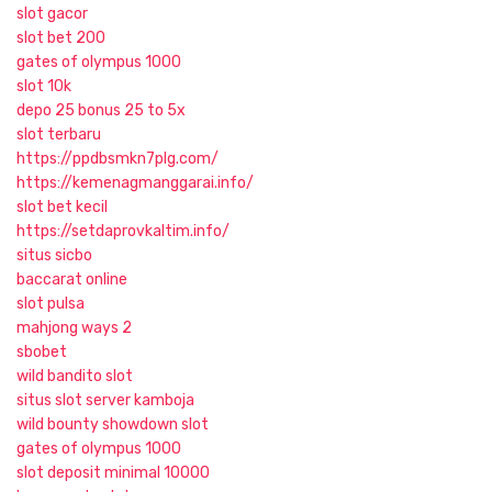
slot gacor
slot bet 200
gates of olympus 1000
slot 10k
depo 25 bonus 25 to 5x
slot terbaru
https://ppdbsmkn7plg.com/
https://kemenagmanggarai.info/
slot bet kecil
https://setdaprovkaltim.info/
situs sicbo
baccarat online
slot pulsa
mahjong ways 2
sbobet
wild bandito slot
situs slot server kamboja
wild bounty showdown slot
gates of olympus 1000
slot deposit minimal 10000