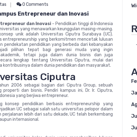
itas
0 Comments
Wi
ampus Entrepreneur dan Inovasi
trepreneur dan Inovasi
– Pendidikan tinggi di Indonesia
R
universitas yang menawarkan keunggulan masing-masing.
nsep unik adalah Universitas Ciputra Surabaya (UC).
sis entrepreneurship yang berkomitmen mencetak lulusan
ngan pendekatan pendidikan yang berbeda dari kebanyakan
enjadi pilihan tepat bagi generasi muda yang ingin
kademik, tetapi juga dalam dunia bisnis dan juga
cara lengkap tentang Universitas Ciputra, mulai dari
ingga kontribusinya dalam dunia pendidikan dan masyarakat.
A
versitas Ciputra
Fe
tahun 2006 sebagai bagian dari Ciputra Group, sebuah
roperti dan bisnis. Pendiri kampus ini, Dr. Ir. Ciputra,
Ja
donesia yang berjiwa entrepreneur.
g konsep pendidikan berbasis entrepreneurship yang
Ag
njadikan UC sebagai salah satu universitas pelopor dalam
n perjalanan lebih dari satu dekade, UC telah berkembang
Ju
aupun internasional.
Ju