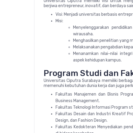
Universitas Ciputra memiliki visi untuk men
berjiwa entrepreneur, inovatif, dan berdaya sai
Visi: Menjadi universitas berbasis entrep
Misi:
Menyelenggarakan pendidika
wirausaha.
Menghasilkan penelitian yang 
Melaksanakan pengabdian kepa
Menanamkan nilai-nilai integr
aspek kehidupan kampus.
Program Studi dan Fa
Universitas Ciputra Surabaya memiliki berbag
memenuhi kebutuhan dunia kerja dan juga per
Fakultas Manajemen dan Bisnis Progra
Business Management.
Fakultas Teknologi Informasi Program st
Fakultas Desain dan Industri Kreatif P
Design, dan Fashion Design.
Fakultas Kedokteran Menyediakan pend