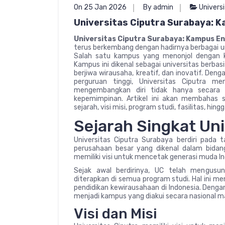
On 25 Jan 2026
By admin
Univers
Universitas Ciputra Surabaya: K
Universitas Ciputra Surabaya: Kampus En
terus berkembang dengan hadirnya berbagai 
Salah satu kampus yang menonjol dengan ko
Kampus ini dikenal sebagai universitas berba
berjiwa wirausaha, kreatif, dan inovatif. De
perguruan tinggi, Universitas Ciputra m
mengembangkan diri tidak hanya secara a
kepemimpinan. Artikel ini akan membahas se
sejarah, visi misi, program studi, fasilitas, h
Sejarah Singkat Uni
Universitas Ciputra Surabaya berdiri pada 
perusahaan besar yang dikenal dalam bidang p
memiliki visi untuk mencetak generasi muda In
Sejak awal berdirinya, UC telah mengusun
diterapkan di semua program studi. Hal ini me
pendidikan kewirausahaan di Indonesia. Denga
menjadi kampus yang diakui secara nasional m
Visi dan Misi