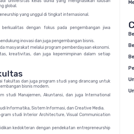
jadi universitas kelas dunia yang menghasilkan lulusan
Me
ng global.
reneurship yang unggul di tingkat internasional.
C
n berkualitas dengan fokus pada pengembangan jiwa
Be
mendukung inovasi dan juga pengembangan bisnis.
Be
da masyarakat melalui program pemberdayaan ekonomi.
itas, kreativitas, dan juga kepemimpinan dalam setiap
Be
Pe
kultas
Un
ai fakultas dan juga program studi yang dirancang untuk
kembangan bisnis modern.
Un
m studi Manajemen, Akuntansi, dan juga International
udi Informatika, Sistem Informasi, dan Creative Media.
rogram studi Interior Architecture, Visual Communication
idikan kedokteran dengan pendekatan entrepreneurship