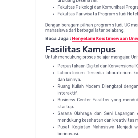
di bidang kesehatan.
Fakultas Psikologi dan Komunikasi Progra
Fakultas Pariwisata Program studi Hote
Dengan beragam pilihan program studi, UC 
mahasiswa dari berbagai latar belakang.
Baca Juga :
Menyelami Keistimewaan Univ
Fasilitas Kampus
Untuk mendukung proses belajar mengajar, Uni
Perpustakaan Digital dan Konvensional Ko
Laboratorium Tersedia laboratorium ko
dan lainnya.
Ruang Kuliah Modern Dilengkapi denga
interaktif.
Business Center Fasilitas yang mend
startup.
Sarana Olahraga dan Seni Lapangan ol
mendukung kesehatan dan kreativitas 
Pusat Kegiatan Mahasiswa Menjadi w
berinovasi.