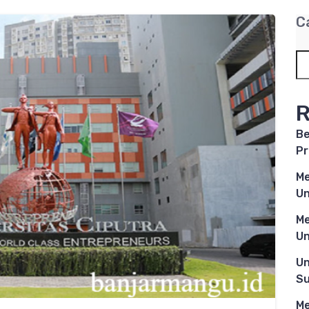
C
R
Be
Pr
Me
Un
Me
Un
Un
Su
Me