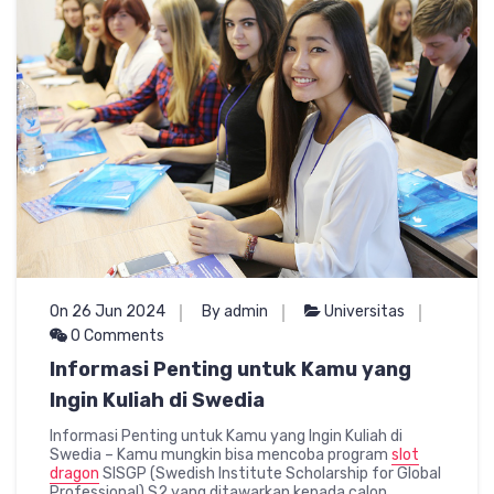
On 26 Jun 2024
By admin
Universitas
0 Comments
Informasi Penting untuk Kamu yang
Ingin Kuliah di Swedia
Informasi Penting untuk Kamu yang Ingin Kuliah di
Swedia – Kamu mungkin bisa mencoba program
slot
dragon
SISGP (Swedish Institute Scholarship for Global
Professional) S2 yang ditawarkan kepada calon