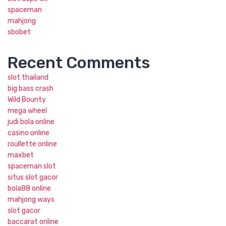
spaceman
mahjong
sbobet
Recent Comments
slot thailand
big bass crash
Wild Bounty
mega wheel
judi bola online
casino online
roullette online
maxbet
spaceman slot
situs slot gacor
bola88 online
mahjong ways
slot gacor
baccarat online