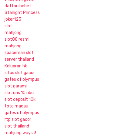
daftar ibcbet
Starlight Princess
joker123
slot
mahjong
slot88 resmi
mahjong
spaceman slot
server thailand
Keluaran hk
situs slot gacor
gates of olympus
slot garansi
slot qris 10 ribu
slot deposit 10k
toto macau
gates of olympus
rtp slot gacor
slot thailand
mahjong ways 3