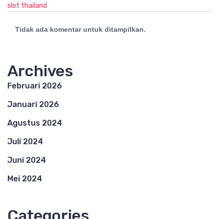
slot thailand
Tidak ada komentar untuk ditampilkan.
Archives
Februari 2026
Januari 2026
Agustus 2024
Juli 2024
Juni 2024
Mei 2024
Categories