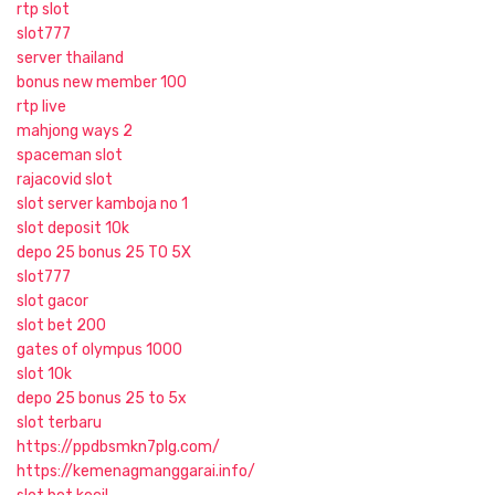
rtp slot
slot777
server thailand
bonus new member 100
rtp live
mahjong ways 2
spaceman slot
rajacovid slot
slot server kamboja no 1
slot deposit 10k
depo 25 bonus 25 TO 5X
slot777
slot gacor
slot bet 200
gates of olympus 1000
slot 10k
depo 25 bonus 25 to 5x
slot terbaru
https://ppdbsmkn7plg.com/
https://kemenagmanggarai.info/