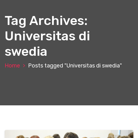
n
t
Tag Archives:
Universitas di
swedia
Home
Posts tagged "Universitas di swedia"